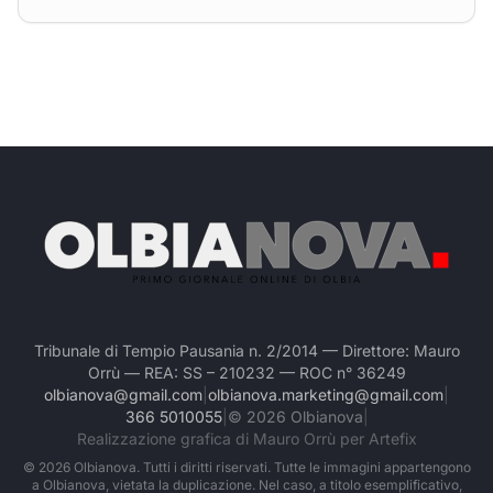
Tribunale di Tempio Pausania n. 2/2014 — Direttore: Mauro
Orrù — REA: SS – 210232 — ROC n° 36249
olbianova@gmail.com
|
olbianova.marketing@gmail.com
|
366 5010055
|
©
2026
Olbianova
|
Realizzazione grafica di Mauro Orrù per Artefix
©
2026
Olbianova. Tutti i diritti riservati. Tutte le immagini appartengono
a Olbianova, vietata la duplicazione. Nel caso, a titolo esemplificativo,