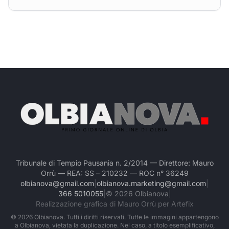
Tribunale di Tempio Pausania n. 2/2014 — Direttore: Mauro
Orrù — REA: SS – 210232 — ROC n° 36249
olbianova@gmail.com
|
olbianova.marketing@gmail.com
|
366 5010055
|
©
2026
Olbianova
|
Realizzazione grafica di Mauro Orrù per Artefix
©
2026
Olbianova. Tutti i diritti riservati. Tutte le immagini appartengono
a Olbianova, vietata la duplicazione. Nel caso, a titolo esemplificativo,