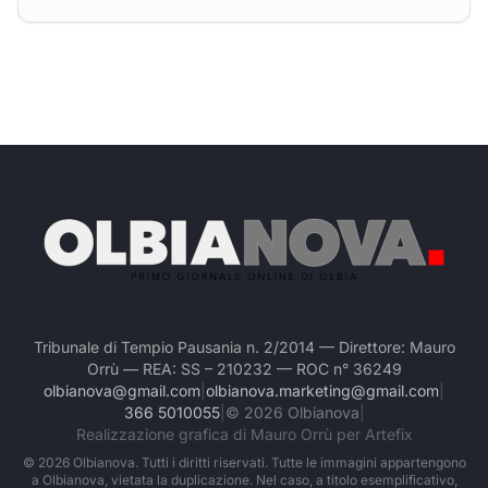
Tribunale di Tempio Pausania n. 2/2014 — Direttore: Mauro
Orrù — REA: SS – 210232 — ROC n° 36249
olbianova@gmail.com
|
olbianova.marketing@gmail.com
|
366 5010055
|
©
2026
Olbianova
|
Realizzazione grafica di Mauro Orrù per Artefix
©
2026
Olbianova. Tutti i diritti riservati. Tutte le immagini appartengono
a Olbianova, vietata la duplicazione. Nel caso, a titolo esemplificativo,