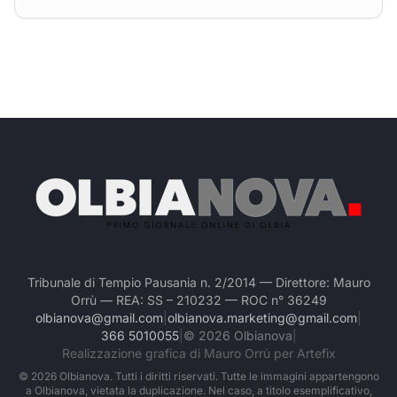
Tribunale di Tempio Pausania n. 2/2014 — Direttore: Mauro
Orrù — REA: SS – 210232 — ROC n° 36249
olbianova@gmail.com
|
olbianova.marketing@gmail.com
|
366 5010055
|
©
2026
Olbianova
|
Realizzazione grafica di Mauro Orrù per Artefix
©
2026
Olbianova. Tutti i diritti riservati. Tutte le immagini appartengono
a Olbianova, vietata la duplicazione. Nel caso, a titolo esemplificativo,