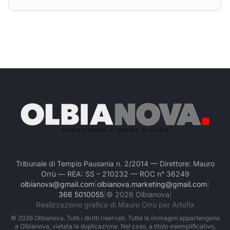
Tribunale di Tempio Pausania n. 2/2014 — Direttore: Mauro
Orrù — REA: SS – 210232 — ROC n° 36249
olbianova@gmail.com
|
olbianova.marketing@gmail.com
|
366 5010055
|
©
2026
Olbianova
|
Realizzazione grafica di Mauro Orrù per Artefix
©
2026
Olbianova. Tutti i diritti riservati. Tutte le immagini appartengono
a Olbianova, vietata la duplicazione. Nel caso, a titolo esemplificativo,