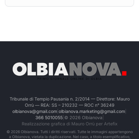
Tribunale di Tempio Pausania n. 2/2014 — Direttore: Mauro
Orrù — REA: SS – 210232 — ROC n° 36249
olbianova@gmail.com
|
olbianova.marketing@gmail.com
|
366 5010055
|
©
2026
Olbianova
|
Realizzazione grafica di Mauro Orrù per Artefix
©
2026
Olbianova. Tutti i diritti riservati. Tutte le immagini appartengono
a Olbianova, vietata la duplicazione. Nel caso, a titolo esemplificativo,