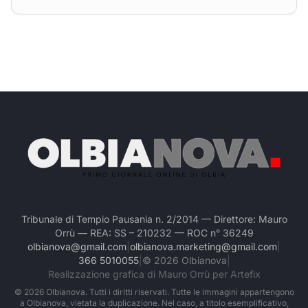
Tribunale di Tempio Pausania n. 2/2014 — Direttore: Mauro
Orrù — REA: SS – 210232 — ROC n° 36249
olbianova@gmail.com
|
olbianova.marketing@gmail.com
|
366 5010055
|
©
2026
Olbianova
|
Realizzazione grafica di Mauro Orrù per Artefix
©
2026
Olbianova. Tutti i diritti riservati. Tutte le immagini appartengono
a Olbianova, vietata la duplicazione. Nel caso, a titolo esemplificativo,