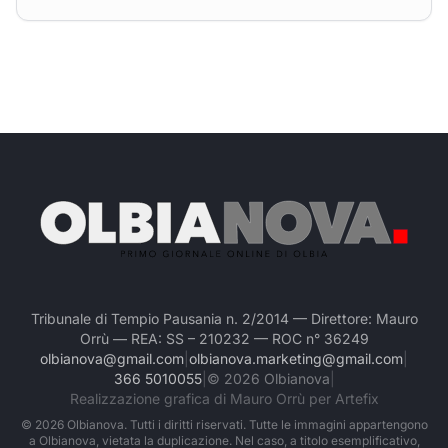
Tribunale di Tempio Pausania n. 2/2014 — Direttore: Mauro
Orrù — REA: SS – 210232 — ROC n° 36249
olbianova@gmail.com
|
olbianova.marketing@gmail.com
|
366 5010055
|
©
2026
Olbianova
|
Realizzazione grafica di Mauro Orrù per Artefix
©
2026
Olbianova. Tutti i diritti riservati. Tutte le immagini appartengono
a Olbianova, vietata la duplicazione. Nel caso, a titolo esemplificativo,