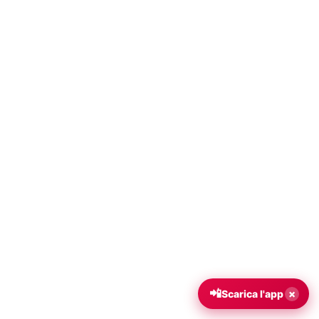
📲
×
Scarica l'app