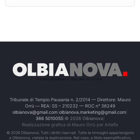
Tribunale di Tempio Pausania n. 2/2014 — Direttore: Mauro
Orrù — REA: SS – 210232 — ROC n° 36249
olbianova@gmail.com
|
olbianova.marketing@gmail.com
|
366 5010055
|
©
2026
Olbianova
|
Realizzazione grafica di Mauro Orrù per Artefix
©
2026
Olbianova. Tutti i diritti riservati. Tutte le immagini appartengono
a Olbianova, vietata la duplicazione. Nel caso, a titolo esemplificativo,