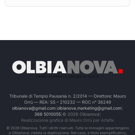
Tribunale di Tempio Pausania n. 2/2014 — Direttore: Mauro
Orrù — REA: SS – 210232 — ROC n° 36249
olbianova@gmail.com
|
olbianova.marketing@gmail.com
|
366 5010055
|
©
2026
Olbianova
|
Realizzazione grafica di Mauro Orrù per Artefix
©
2026
Olbianova. Tutti i diritti riservati. Tutte le immagini appartengono
a Olbianova, vietata la duplicazione. Nel caso, a titolo esemplificativo,