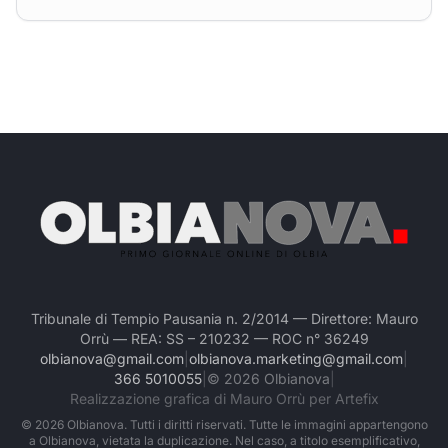
Tribunale di Tempio Pausania n. 2/2014 — Direttore: Mauro
Orrù — REA: SS – 210232 — ROC n° 36249
olbianova@gmail.com
|
olbianova.marketing@gmail.com
|
366 5010055
|
©
2026
Olbianova
|
Realizzazione grafica di Mauro Orrù per Artefix
©
2026
Olbianova. Tutti i diritti riservati. Tutte le immagini appartengono
a Olbianova, vietata la duplicazione. Nel caso, a titolo esemplificativo,