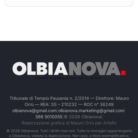
Tribunale di Tempio Pausania n. 2/2014 — Direttore: Mauro
Orrù — REA: SS – 210232 — ROC n° 36249
olbianova@gmail.com
|
olbianova.marketing@gmail.com
|
366 5010055
|
©
2026
Olbianova
|
Realizzazione grafica di Mauro Orrù per Artefix
©
2026
Olbianova. Tutti i diritti riservati. Tutte le immagini appartengono
a Olbianova, vietata la duplicazione. Nel caso, a titolo esemplificativo,