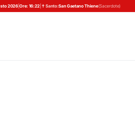
osto 2026
|
Ore:
16:22
|
✝ Santo:
San Gaetano Thiene
(
Sacerdote
)