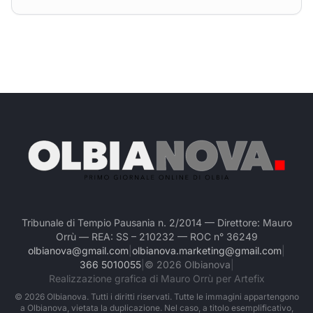
Tribunale di Tempio Pausania n. 2/2014 — Direttore: Mauro
Orrù — REA: SS – 210232 — ROC n° 36249
olbianova@gmail.com
|
olbianova.marketing@gmail.com
|
366 5010055
|
©
2026
Olbianova
|
Realizzazione grafica di Mauro Orrù per Artefix
©
2026
Olbianova. Tutti i diritti riservati. Tutte le immagini appartengono
a Olbianova, vietata la duplicazione. Nel caso, a titolo esemplificativo,