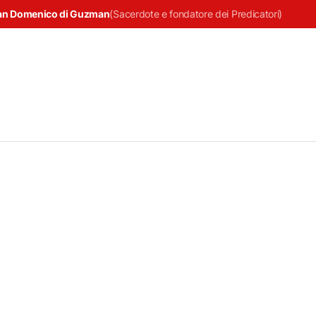
an Domenico di Guzman
(
Sacerdote e fondatore dei Predicatori
)