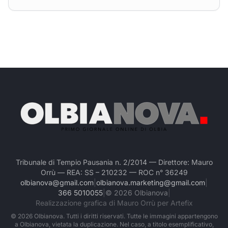
Tribunale di Tempio Pausania n. 2/2014 — Direttore: Mauro
Orrù — REA: SS – 210232 — ROC n° 36249
olbianova@gmail.com
|
olbianova.marketing@gmail.com
|
366 5010055
|
©
2026
Olbianova
|
Realizzazione grafica di Mauro Orrù per Artefix
©
2026
Olbianova. Tutti i diritti riservati. Tutte le immagini appartengono
a Olbianova, vietata la duplicazione. Nel caso, a titolo esemplificativo,