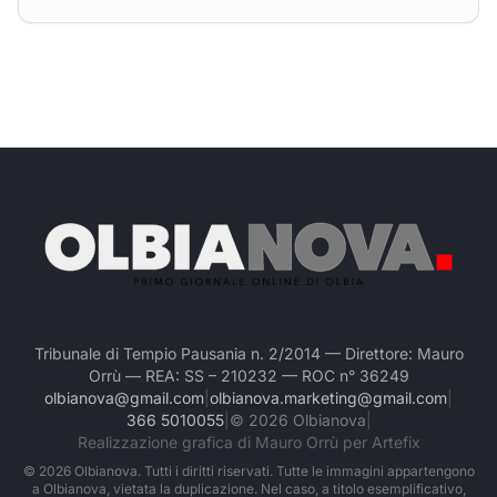
Tribunale di Tempio Pausania n. 2/2014 — Direttore: Mauro
Orrù — REA: SS – 210232 — ROC n° 36249
olbianova@gmail.com
|
olbianova.marketing@gmail.com
|
366 5010055
|
©
2026
Olbianova
|
Realizzazione grafica di Mauro Orrù per Artefix
©
2026
Olbianova. Tutti i diritti riservati. Tutte le immagini appartengono
a Olbianova, vietata la duplicazione. Nel caso, a titolo esemplificativo,