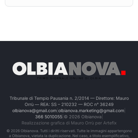
Tribunale di Tempio Pausania n. 2/2014 — Direttore: Mauro
Orrù — REA: SS – 210232 — ROC n° 36249
olbianova@gmail.com
|
olbianova.marketing@gmail.com
|
366 5010055
|
©
2026
Olbianova
|
Realizzazione grafica di Mauro Orrù per Artefix
©
2026
Olbianova. Tutti i diritti riservati. Tutte le immagini appartengono
a Olbianova, vietata la duplicazione. Nel caso, a titolo esemplificativo,