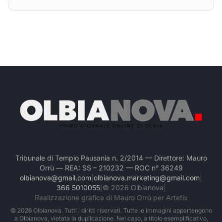
Tribunale di Tempio Pausania n. 2/2014 — Direttore: Mauro
Orrù — REA: SS – 210232 — ROC n° 36249
olbianova@gmail.com
|
olbianova.marketing@gmail.com
|
366 5010055
|
©
2026
Olbianova
|
Realizzazione grafica di Mauro Orrù per Artefix
©
2026
Olbianova. Tutti i diritti riservati. Tutte le immagini appartengono
a Olbianova, vietata la duplicazione. Nel caso, a titolo esemplificativo,