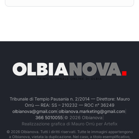
Tribunale di Tempio Pausania n. 2/2014 — Direttore: Mauro
Orrù — REA: SS – 210232 — ROC n° 36249
olbianova@gmail.com
|
olbianova.marketing@gmail.com
|
366 5010055
|
©
2026
Olbianova
|
Realizzazione grafica di Mauro Orrù per Artefix
©
2026
Olbianova. Tutti i diritti riservati. Tutte le immagini appartengono
a Olbianova, vietata la duplicazione. Nel caso, a titolo esemplificativo,