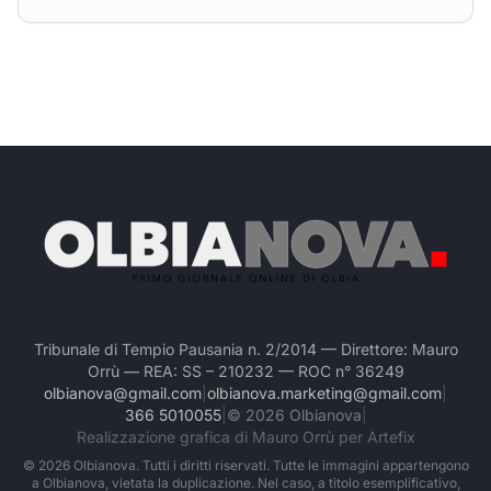
Tribunale di Tempio Pausania n. 2/2014 — Direttore: Mauro
Orrù — REA: SS – 210232 — ROC n° 36249
olbianova@gmail.com
|
olbianova.marketing@gmail.com
|
366 5010055
|
©
2026
Olbianova
|
Realizzazione grafica di Mauro Orrù per Artefix
©
2026
Olbianova. Tutti i diritti riservati. Tutte le immagini appartengono
a Olbianova, vietata la duplicazione. Nel caso, a titolo esemplificativo,