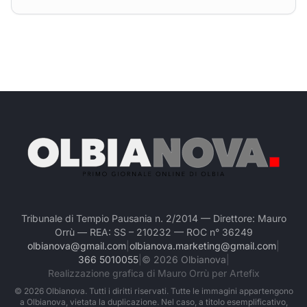
Tribunale di Tempio Pausania n. 2/2014 — Direttore: Mauro
Orrù — REA: SS – 210232 — ROC n° 36249
olbianova@gmail.com
|
olbianova.marketing@gmail.com
|
366 5010055
|
©
2026
Olbianova
|
Realizzazione grafica di Mauro Orrù per Artefix
©
2026
Olbianova. Tutti i diritti riservati. Tutte le immagini appartengono
a Olbianova, vietata la duplicazione. Nel caso, a titolo esemplificativo,