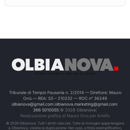
Tribunale di Tempio Pausania n. 2/2014 — Direttore: Mauro
Orrù — REA: SS – 210232 — ROC n° 36249
olbianova@gmail.com
|
olbianova.marketing@gmail.com
|
366 5010055
|
©
2026
Olbianova
|
Realizzazione grafica di Mauro Orrù per Artefix
©
2026
Olbianova. Tutti i diritti riservati. Tutte le immagini appartengono
a Olbianova, vietata la duplicazione. Nel caso, a titolo esemplificativo,