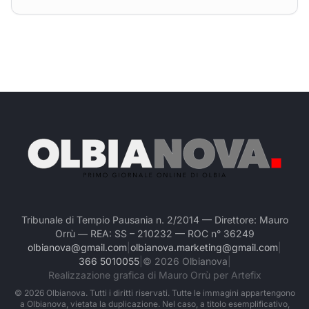
Tribunale di Tempio Pausania n. 2/2014 — Direttore: Mauro
Orrù — REA: SS – 210232 — ROC n° 36249
olbianova@gmail.com
|
olbianova.marketing@gmail.com
|
366 5010055
|
©
2026
Olbianova
|
Realizzazione grafica di Mauro Orrù per Artefix
©
2026
Olbianova. Tutti i diritti riservati. Tutte le immagini appartengono
a Olbianova, vietata la duplicazione. Nel caso, a titolo esemplificativo,